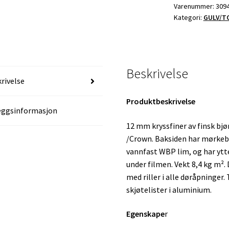
MAXI
Varenummer:
309
Kategori:
GULV/TO
COMFORTVEGG
290
GRÅ
WÜRTH
antall
Beskrivelse
rivelse
Produktbeskrivelse
eggsinformasjon
12 mm kryssfiner av finsk bj
/Crown. Baksiden har mørkeb
vannfast WBP lim, og har ytterf
under filmen. Vekt 8,4 kg m².
med riller i alle døråpninger. 
skjøtelister i aluminium.
Egenskape
r