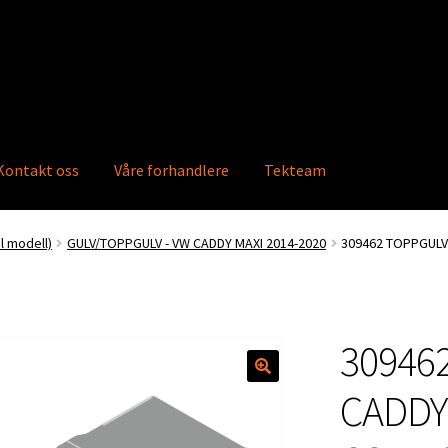
Kontakt oss
Våre forhandlere
Tekteam
ktkatalog
Info
Våre forhandlere
Ordre
 modell)
GULV/TOPPGULV - VW CADDY MAXI 2014-2020
309462 TOPPGUL
30946
🔍
CADDY