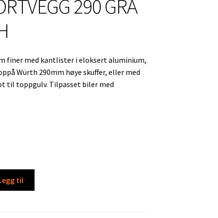
RTVEGG 290 GRÅ
H
 finer med kantlister i eloksert aluminium,
oppå Würth 290mm høye skuffer, eller med
t til toppgulv. Tilpasset biler med
Legg til