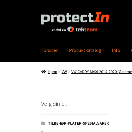
Hopp
Hopp
til
til
navigasjon
innhold
Forsiden
Produktkatalog
Info
Hjem
Min konto
Bestilling
Kontakt oss
Produ
Hjem
VW
VW CADDY MAXI 2014-2020 (Gammel
Velg din bil
TILBEHØR-PLATER-SPESIALVARER