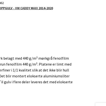
462
PPGULV - VW CADDY MAXI 2014-2020
ørk belagt med 440 g/m² mørkgrå fenolfilm
run fenolfilm 440 g/m². Platene er limt med
iner i 1/1 kvalitet slik at det ikke blir hull
 Det blir montert elokserte aluminiumsliter
Til gulv i flere deler leveres det med elokserte