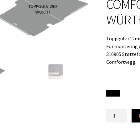
COMFO
WÜRT
Toppgulv i 12mm
For montering 
310905 Støttefo
Comfortvegg.
309462
TOPPGULV
VW
CADDY