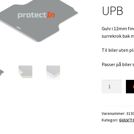
UPB
Gulv i 12mm fin
surrekrok bak må
Til biler uten 
Passer på biler
313038
GULV
ISUZU
D-
MAX
Varenummer:
313
Kategori:
GULV/T
DOUBLE
CAB