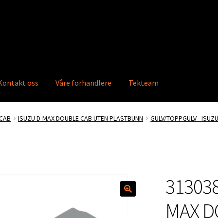
Kontakt oss
Våre forhandlere
Tekteam
ktkatalog
Info
Våre forhandlere
Ordre
 CAB
ISUZU D-MAX DOUBLE CAB UTEN PLASTBUNN
GULV/TOPPGULV - ISUZ
313038
🔍
MAX D