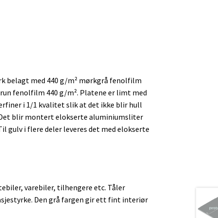
ørk belagt med 440 g/m² mørkgrå fenolfilm
run fenolfilm 440 g/m². Platene er limt med
iner i 1/1 kvalitet slik at det ikke blir hull
 Det blir montert elokserte aluminiumsliter
Til gulv i flere deler leveres det med elokserte
ebiler, varebiler, tilhengere etc. Tåler
sjestyrke. Den grå fargen gir ett fint interiør