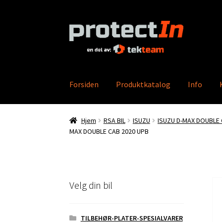
Hopp
Hopp
til
til
navigasjon
innhold
Forsiden
Produktkatalog
Info
Hjem
Min konto
Bestilling
Kontakt oss
Produ
Hjem
RSA BIL
ISUZU
ISUZU D-MAX DOUBLE
MAX DOUBLE CAB 2020 UPB
Velg din bil
TILBEHØR-PLATER-SPESIALVARER