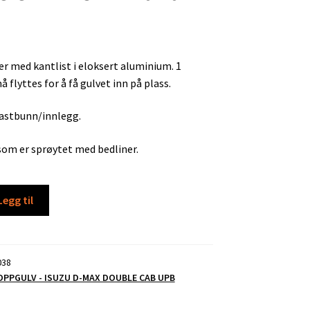
er med kantlist i eloksert aluminium. 1
 flyttes for å få gulvet inn på plass.
plastbunn/innlegg.
 som er sprøytet med bedliner.
Legg til
038
OPPGULV - ISUZU D-MAX DOUBLE CAB UPB