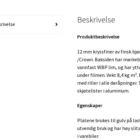
2020
UPB
antall
Beskrivelse
rivelse
Produktbeskrivelse
12 mm kryssfiner av finsk bj
/Crown. Baksiden har mørkeb
vannfast WBP lim, og har ytterf
under filmen. Vekt 8,4 kg m².
med riller i alle døråpninger. 
skjøtelister i aluminium.
Egenskape
r
Platene brukes til gulv på last
utvendig bruk og har høy slita
i varebiler.