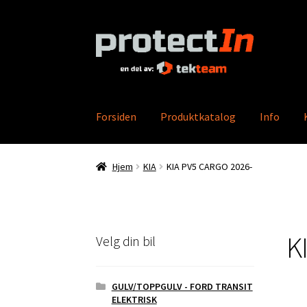
Hopp
Hopp
til
til
navigasjon
innhold
Forsiden
Produktkatalog
Info
Hjem
Min konto
Bestilling
Kontakt oss
Produ
Hjem
KIA
KIA PV5 CARGO 2026-
K
Velg din bil
GULV/TOPPGULV - FORD TRANSIT
ELEKTRISK