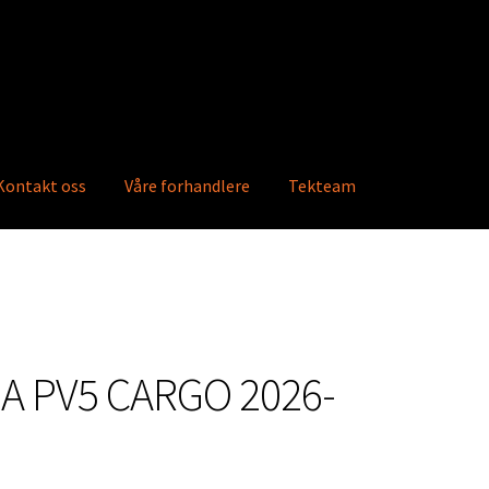
Kontakt oss
Våre forhandlere
Tekteam
ktkatalog
Info
Våre forhandlere
Ordre
IA PV5 CARGO 2026-