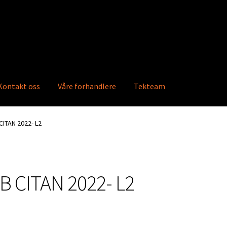
Kontakt oss
Våre forhandlere
Tekteam
ktkatalog
Info
Våre forhandlere
Ordre
CITAN 2022- L2
B CITAN 2022- L2