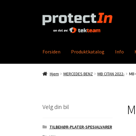
Hopp
Hopp
til
til
navigasjon
innhold
Forsiden
Produktkatalog
Info
Hjem
Min konto
Bestilling
Kontakt oss
Produ
Hjem
MERCEDES BENZ
MB CITAN 2022-
MB 
M
Velg din bil
TILBEHØR-PLATER-SPESIALVARER