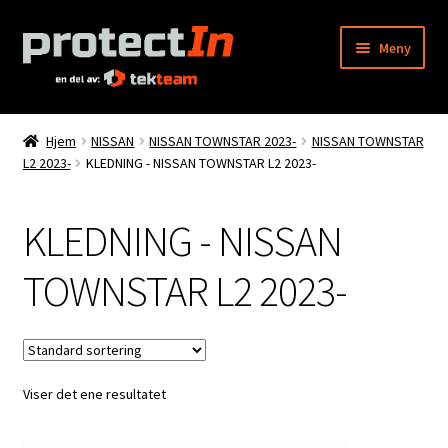
Hopp
Hopp
Meny
til
til
navigasjon
innhold
Hjem
Hjem
NISSAN
NISSAN TOWNSTAR 2023-
NISSAN TOWNSTAR
L2 2023-
KLEDNING - NISSAN TOWNSTAR L2 2023-
Min konto
Bestilling
KLEDNING - NISSAN
Kontakt oss
TOWNSTAR L2 2023-
Produktkatalog
Info
Viser det ene resultatet
Våre forhandlere