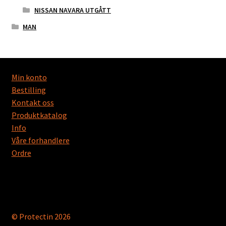
NISSAN NAVARA UTGÅTT
MAN
Min konto
Bestilling
Kontakt oss
Produktkatalog
Info
Våre forhandlere
Ordre
© Protectin 2026