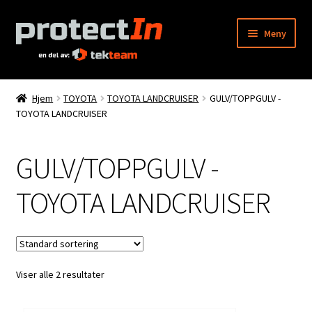
Hopp
Hopp
Meny
til
til
navigasjon
innhold
Hjem
Hjem
TOYOTA
TOYOTA LANDCRUISER
GULV/TOPPGULV -
TOYOTA LANDCRUISER
Min konto
Bestilling
GULV/TOPPGULV -
Kontakt oss
TOYOTA LANDCRUISER
Produktkatalog
Info
Viser alle 2 resultater
Våre forhandlere