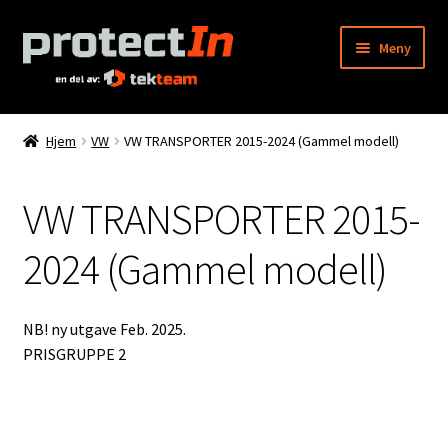
Hopp
Hopp
Meny
til
til
navigasjon
innhold
Hjem
Hjem
VW
VW TRANSPORTER 2015-2024 (Gammel modell)
Min konto
VW TRANSPORTER 2015-
Bestilling
2024 (Gammel modell)
Kontakt oss
Produktkatalog
NB! ny utgave Feb. 2025.
PRISGRUPPE 2
Info
Våre forhandlere