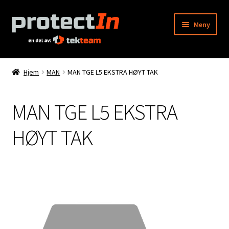
Hopp
Hopp
Meny
til
til
navigasjon
innhold
Hjem
Hjem
MAN
MAN TGE L5 EKSTRA HØYT TAK
Min konto
MAN TGE L5 EKSTRA
Bestilling
HØYT TAK
Kontakt oss
Produktkatalog
Info
Våre forhandlere