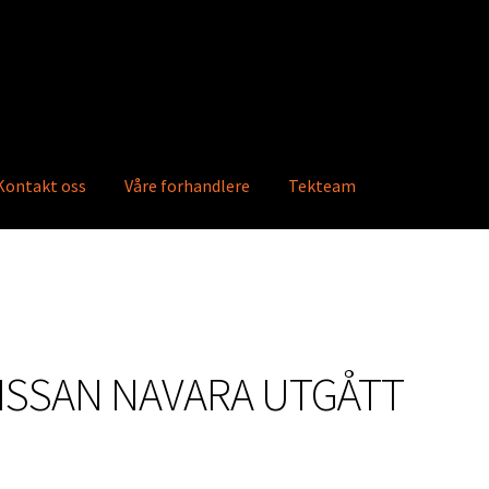
Kontakt oss
Våre forhandlere
Tekteam
ktkatalog
Info
Våre forhandlere
Ordre
ISSAN NAVARA UTGÅTT