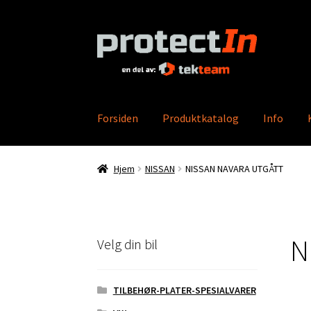
Hopp
Hopp
til
til
navigasjon
innhold
Forsiden
Produktkatalog
Info
Hjem
Min konto
Bestilling
Kontakt oss
Produ
Hjem
NISSAN
NISSAN NAVARA UTGÅTT
N
Velg din bil
TILBEHØR-PLATER-SPESIALVARER