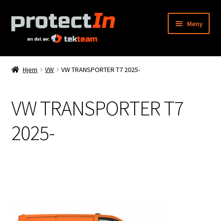
Hopp
Hopp
Meny
til
til
navigasjon
innhold
Hjem
Hjem
VW
VW TRANSPORTER T7 2025-
Min konto
VW TRANSPORTER T7
Bestilling
2025-
Kontakt oss
Produktkatalog
Info
Våre forhandlere